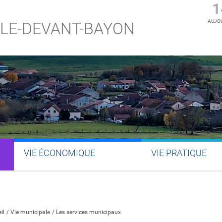
1
AUJOU
LE-DEVANT-BAYON
VIE ÉCONOMIQUE
VIE PRATIQUE
Partager sur Facebook
Partager sur Twitter
Partager sur LinkedIn
Partager par email
il
Vie municipale
Les services municipaux