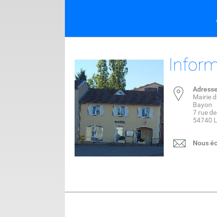
Inform
Adress
Mairie d
Bayon
7 rue de
54740 L
Nous éc