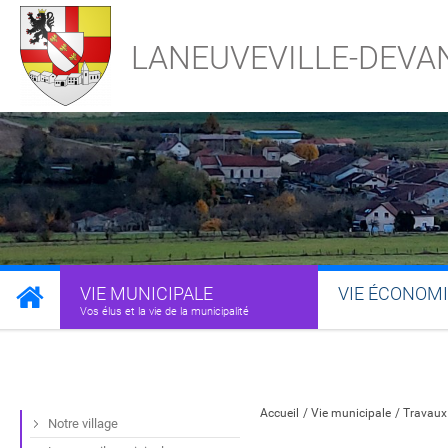
LANEUVEVILLE-DEVA
VIE MUNICIPALE
VIE ÉCONOM
Vos élus et la vie de la municipalité
Partager sur Facebook
Partager sur Twitt
Partager s
Par
Accueil
Vie municipale
Travaux
Notre village