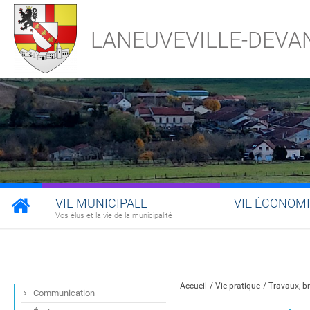
LANEUVEVILLE-DEVA
VIE MUNICIPALE
VIE ÉCONOM
Vos élus et la vie de la municipalité
Partager sur Facebook
Partager sur Twitt
Partager s
Par
Accueil
Vie pratique
Travaux, br
Communication