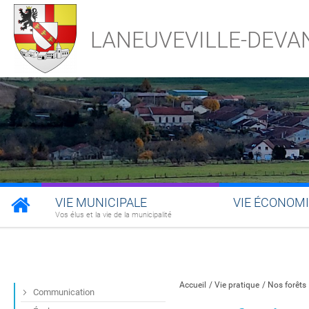
LANEUVEVILLE-DEVA
VIE MUNICIPALE
VIE ÉCONOM
Vos élus et la vie de la municipalité
Partager sur Facebook
Partager sur Twitt
Partager s
Par
Accueil
Vie pratique
Nos forêts
Communication